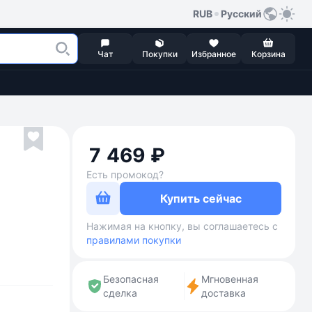
RUB
Русский
Чат
Покупки
Избранное
Корзина
7 469 ₽
Есть промокод?
Купить сейчас
Нажимая на кнопку, вы соглашаетесь с
правилами покупки
Безопасная
Мгновенная
сделка
доставка