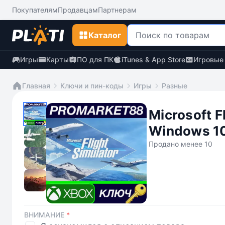
Покупателям
Продавцам
Партнерам
Каталог
Игры
Карты
ПО для ПК
iTunes & App Store
Игровые
Главная
Ключи и пин-коды
Игры
Разные
Microsoft F
Windows 1
Продано менее 10
ВНИМАНИЕ
*