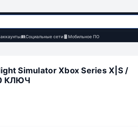
 аккаунты
Социальные сети
Мобильное ПО
light Simulator Xbox Series X|S /
0 КЛЮЧ