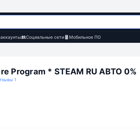
 аккаунты
Социальные сети
Мобильное ПО
re Program * STEAM RU АВТО 0%
тзывы 1