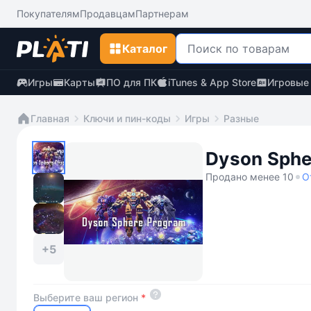
Покупателям
Продавцам
Партнерам
Каталог
Игры
Карты
ПО для ПК
iTunes & App Store
Игровые
Главная
Ключи и пин-коды
Игры
Разные
Dyson Sphe
Продано менее 10
О
+5
Выберите ваш регион
*