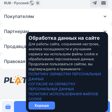
RUB
Русский
Покупателям
Партнерам
Обработка данных на сайте
Для работы сайта, сохранения настроек,
Продавцам
анализа посещаемости и улучшения
сервиса мы используем файлы cookie и
обрабатываем персональные данные.
Правовая информация
Продолжая пользоваться сайтом, вы
подтверждаете и принимаете :
© 2026 Fincom Teh Ltd.
ПОЛИТИКУ ОБРАБОТКИ ПЕРСОНАЛЬНЫХ
Персональные данные пользователей в
ДАННЫХ
России обрабатывает ООО "Вебмани.ру"
СОГЛАСИЕ НА ОБРАБОТКУ
Подробнее
ПЕРСОНАЛЬНЫХ ДАННЫХ
ПОЛИТИКУ ИСПОЛЬЗОВАНИЯ ФАЙЛОВ
COOKIE
Хорошо
Купить сейчас за
101 ₽