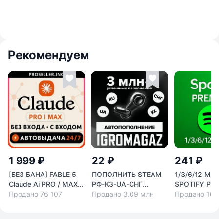
Рекомендуем
1 999 ₽
22 ₽
241 ₽
[БЕЗ БАНА] FABLE 5
ПОПОЛНИТЬ STEAM
1/3/6/12 МЕ
Claude Ai PRO / MAX /
РФ-КЗ-UA-СНГ
SPOTIFY PR
Code Anthropic
Продано 76 107
НИЗКАЯ ЦЕНА
Продано 3.09 млн
РАБОТАЕТ В
Продано 100