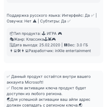
Поддержка русского языка: Интерфейс: Да ✅ |
Озвучка: Нет ⚠️ | Субтитры: Да ✅
📦Тип продукта: 🕹️ ИГРА 🎮
🎭Жанр: Классика🕹️👾🎮
🗓️Дата выхода: 25.02.2020 | 💾Вес: 3.0 ГБ
👨‍💻🛠️👩‍💻Разработчик: inXile entertainment
✅ Данный продукт остаётся внутри вашего
аккаунта Microsoft!
✅ После активации ключа продукт будет
доступен из любого региона.
🌏Для успешной активации ваш айпи адрес
должен совпадать с регионом ключа.🌏