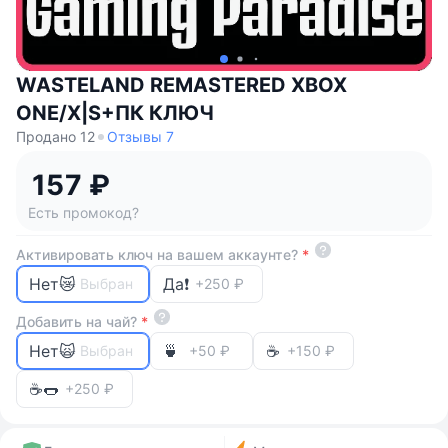
WASTELAND REMASTERED XBOX
ONE/X|S+ПК КЛЮЧ
Продано 12
Отзывы 7
157 ₽
Есть промокод?
Активировать ключ на вашем аккаунте?
*
Нет😿
Да❗
Выбран
+250 ₽
Добавить на чай?
*
Нет🙀
🍵
☕
Выбран
+50 ₽
+150 ₽
☕🌭
+250 ₽